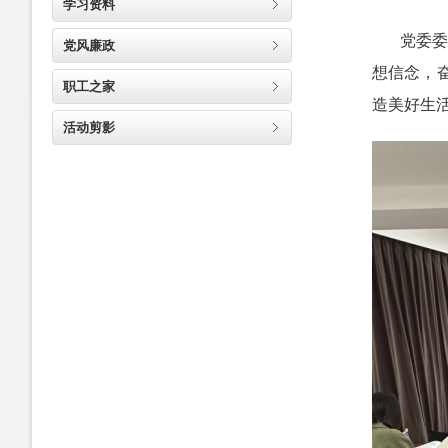
学习资料
党委
党风廉政
想信念，
职工之家
造美好生
活动剪影